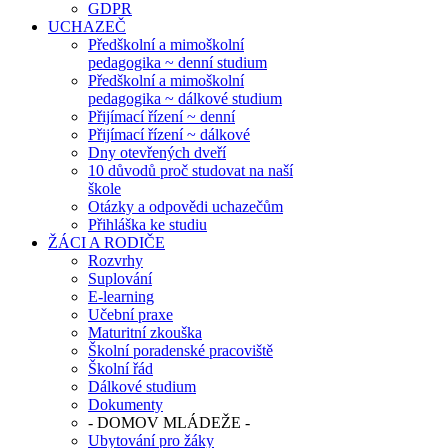
GDPR
UCHAZEČ
Předškolní a mimoškolní
pedagogika ~ denní studium
Předškolní a mimoškolní
pedagogika ~ dálkové studium
Přijímací řízení ~ denní
Přijímací řízení ~ dálkové
Dny otevřených dveří
10 důvodů proč studovat na naší
škole
Otázky a odpovědi uchazečům
Přihláška ke studiu
ŽÁCI A RODIČE
Rozvrhy
Suplování
E-learning
Učební praxe
Maturitní zkouška
Školní poradenské pracoviště
Školní řád
Dálkové studium
Dokumenty
- DOMOV MLÁDEŽE -
Ubytování pro žáky