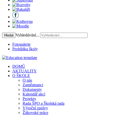
Vyhledávání...
Hledat
Fotogalerie
Prohlídka školy
DOMŮ
AKTUALITY
O ŠKOLE
O nás
Zaměstnanci
Dokumenty
Kalendář akcí
Projekty
Rada ŠPO a Školská rada
Výroční zprávy
Žákovské práce