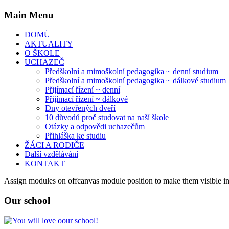
Main
Menu
DOMŮ
AKTUALITY
O ŠKOLE
UCHAZEČ
Předškolní a mimoškolní pedagogika ~ denní studium
Předškolní a mimoškolní pedagogika ~ dálkové studium
Přijímací řízení ~ denní
Přijímací řízení ~ dálkové
Dny otevřených dveří
10 důvodů proč studovat na naší škole
Otázky a odpovědi uchazečům
Přihláška ke studiu
ŽÁCI A RODIČE
Další vzdělávání
KONTAKT
Assign modules on offcanvas module position to make them visible in 
Our
school