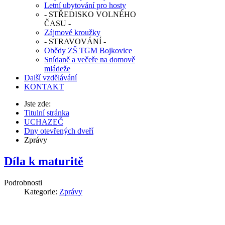
Letní ubytování pro hosty
- STŘEDISKO VOLNÉHO
ČASU -
Zájmové kroužky
- STRAVOVÁNÍ -
Obědy ZŠ TGM Bojkovice
Snídaně a večeře na domově
mládeže
Další vzdělávání
KONTAKT
Jste zde:
Titulní stránka
Joomla
UCHAZEČ
Dny otevřených dveří
Monster
Zprávy
Education
Díla k maturitě
Template
Podrobnosti
Kategorie:
Zprávy